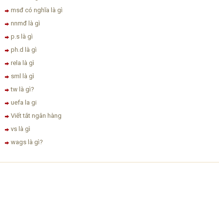
msđ có nghĩa là gì
nnmđ là gì
p.s là gì
ph.d là gì
rela là gì
sml là gì
tw là gì?
uefa la gi
Viết tắt ngân hàng
vs là gì
wags là gì?