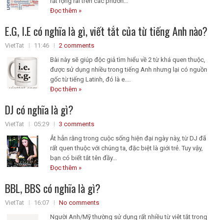
rất rộng rãi trên các phươn...
Đọc thêm »
E.G, I.E có nghĩa là gì, viết tắt của từ tiếng Anh nào?
VietTat
11:46
2 comments
Bài này sẽ giúp độc giả tìm hiểu về 2 từ khá quen thuộc,
được sử dụng nhiều trong tiếng Anh nhưng lại có nguồn
gốc từ tiếng Latinh, đó là e....
Đọc thêm »
DJ có nghĩa là gì?
VietTat
05:29
3 comments
Ắt hẳn rằng trong cuộc sống hiện đại ngày này, từ DJ đã
rất quen thuộc với chúng ta, đặc biệt là giới trẻ. Tuy vậy,
bạn có biết tắt tên đầy...
Đọc thêm »
BBL, BBS có nghĩa là gì?
VietTat
16:07
No comments
Người Anh/Mỹ thường sử dụng rất nhiều từ viêt tắt trong