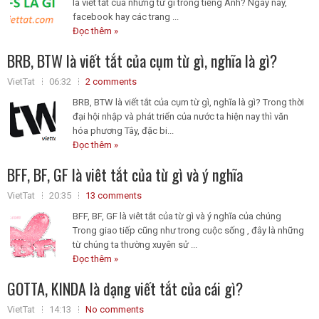
là viết tắt của những từ gì trong tiếng Anh? Ngày nay,
facebook hay các trang ...
Đọc thêm »
BRB, BTW là viết tắt của cụm từ gì, nghĩa là gì?
VietTat
06:32
2 comments
BRB, BTW là viết tắt của cụm từ gì, nghĩa là gì? Trong thời
đại hội nhập và phát triển của nước ta hiện nay thì văn
hóa phương Tây, đặc bi...
Đọc thêm »
BFF, BF, GF là viêt tắt của từ gì và ý nghĩa
VietTat
20:35
13 comments
BFF, BF, GF là viêt tắt của từ gì và ý nghĩa của chúng
Trong giao tiếp cũng như trong cuộc sống , đây là những
từ chúng ta thường xuyên sử ...
Đọc thêm »
GOTTA, KINDA là dạng viết tắt của cái gì?
VietTat
14:13
No comments