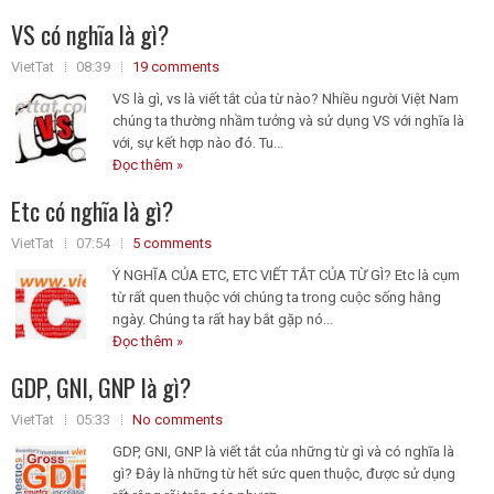
VS có nghĩa là gì?
VietTat
08:39
19 comments
VS là gì, vs là viết tắt của từ nào? Nhiều người Việt Nam
chúng ta thường nhầm tưởng và sử dụng VS với nghĩa là
với, sự kết hợp nào đó. Tu...
Đọc thêm »
Etc có nghĩa là gì?
VietTat
07:54
5 comments
Ý NGHĨA CỦA ETC, ETC VIẾT TẮT CỦA TỪ GÌ? Etc là cụm
từ rất quen thuộc với chúng ta trong cuộc sống hằng
ngày. Chúng ta rất hay bắt gặp nó...
Đọc thêm »
GDP, GNI, GNP là gì?
VietTat
05:33
No comments
GDP, GNI, GNP là viết tắt của những từ gì và có nghĩa là
gì? Đây là những từ hết sức quen thuộc, được sử dụng