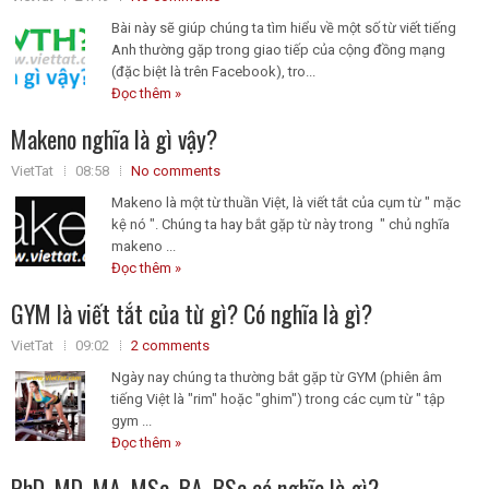
Bài này sẽ giúp chúng ta tìm hiểu về một số từ viết tiếng
Anh thường gặp trong giao tiếp của cộng đồng mạng
(đặc biệt là trên Facebook), tro...
Đọc thêm »
Makeno nghĩa là gì vậy?
VietTat
08:58
No comments
Makeno là một từ thuần Việt, là viết tắt của cụm từ " mặc
kệ nó ". Chúng ta hay bắt gặp từ này trong " chủ nghĩa
makeno ...
Đọc thêm »
GYM là viết tắt của từ gì? Có nghĩa là gì?
VietTat
09:02
2 comments
Ngày nay chúng ta thường bắt gặp từ GYM (phiên âm
tiếng Việt là "rim" hoặc "ghim") trong các cụm từ " tập
gym ...
Đọc thêm »
PhD, MD, MA, MSc, BA, BSc có nghĩa là gì?