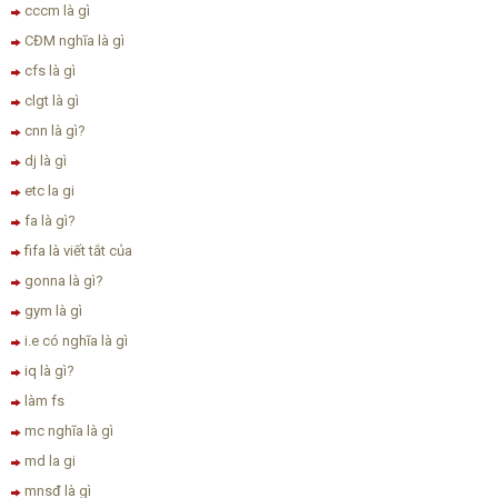
cccm là gì
CĐM nghĩa là gì
cfs là gì
clgt là gì
cnn là gì?
dj là gì
etc la gi
fa là gì?
fifa là viết tắt của
gonna là gì?
gym là gì
i.e có nghĩa là gì
iq là gì?
làm fs
mc nghĩa là gì
md la gi
mnsđ là gì