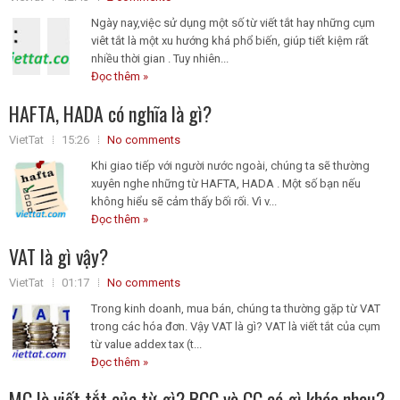
Ngày nay,việc sử dụng một số từ viết tắt hay những cụm
viêt tắt là một xu hướng khá phổ biến, giúp tiết kiệm rất
nhiều thời gian . Tuy nhiên...
Đọc thêm »
HAFTA, HADA có nghĩa là gì?
VietTat
15:26
No comments
Khi giao tiếp với người nước ngoài, chúng ta sẽ thường
xuyên nghe những từ HAFTA, HADA . Một số bạn nếu
không hiểu sẽ cảm thấy bối rối. Vì v...
Đọc thêm »
VAT là gì vậy?
VietTat
01:17
No comments
Trong kinh doanh, mua bán, chúng ta thường gặp từ VAT
trong các hóa đơn. Vậy VAT là gì? VAT là viết tắt của cụm
từ value addex tax (t...
Đọc thêm »
MC là viết tắt của từ gì? BCC và CC có gì khác nhau?