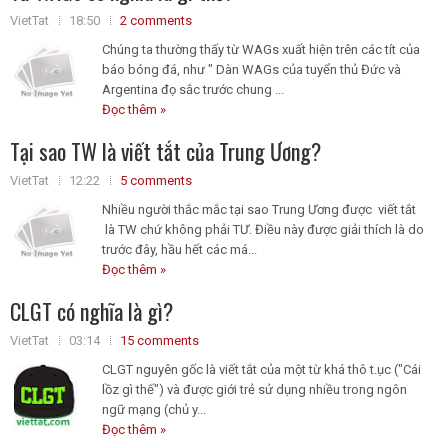
VietTat
18:50
2 comments
Chúng ta thường thấy từ WAGs xuất hiện trên các tít của
báo bóng đá, như " Dàn WAGs của tuyển thủ Đức và
Argentina đọ sắc trước chung ...
Đọc thêm »
Tại sao TW là viết tắt của Trung Ương?
VietTat
12:22
5 comments
Nhiều người thắc mắc tại sao Trung Ương được viết tắt
là TW chứ không phải TƯ. Điều này được giải thích là do
trước đây, hầu hết các má...
Đọc thêm »
CLGT có nghĩa là gì?
VietTat
03:14
15 comments
CLGT nguyên gốc là viết tắt của một từ khá thô t.ục ("Cái
lồz gì thế") và được giới trẻ sử dụng nhiều trong ngôn
ngữ mạng (chủ y...
Đọc thêm »