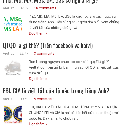
VietTat
07:59
18 comments
PhD, MD, MA, MS, BA, BSc là các học vị ở các nước sử
dụng tiếng Anh. Hãy cùng chúng tôi tìm hiểu xem chúng
là viết tắt của những chữ gì và ...
Đọc thêm »
QTQĐ là gì thế? (trên facebook và haivl)
VietTat
22:47
3 comments
Bạn Hoang nguyen phuc loc có hỏi: " qtqđ là gì ?".
Viettat.com xin trả lời bạn như sau: QTQĐ là viết tắt của
cụm từ " Qu...
Đọc thêm »
FBI, CIA là viết tắt của từ nào trong tiếng Anh?
VietTat
09:59
9 comments
FBI, CIA LÀ VIẾT TẮT CỦA CỤM TỪ NÀO? Ý NGHĨA CỦA
CHÚNG? FBI và CIA là hai cái tên hết sức quen thuộc với
quốc tế. Đây là hai tổ chức rấ...
Đọc thêm »