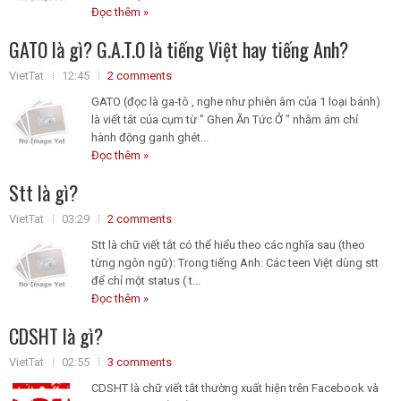
Đọc thêm »
GATO là gì? G.A.T.O là tiếng Việt hay tiếng Anh?
VietTat
12:45
2 comments
GATO (đọc là ga-tô , nghe như phiên âm của 1 loại bánh)
là viết tắt của cụm từ " Ghen Ăn Tức Ở " nhằm ám chỉ
hành động ganh ghét...
Đọc thêm »
Stt là gì?
VietTat
03:29
2 comments
Stt là chữ viết tắt có thể hiểu theo các nghĩa sau (theo
từng ngôn ngữ): Trong tiếng Anh: Các teen Việt dùng stt
để chỉ một status ( t...
Đọc thêm »
CDSHT là gì?
VietTat
02:55
3 comments
CDSHT là chữ viết tắt thường xuất hiện trên Facebook và