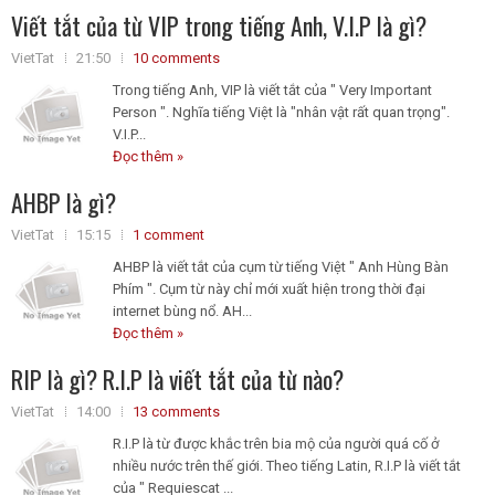
Viết tắt của từ VIP trong tiếng Anh, V.I.P là gì?
VietTat
21:50
10 comments
Trong tiếng Anh, VIP là viết tắt của " Very Important
Person ". Nghĩa tiếng Việt là "nhân vật rất quan trọng".
V.I.P...
Đọc thêm »
AHBP là gì?
VietTat
15:15
1 comment
AHBP là viết tắt của cụm từ tiếng Việt " Anh Hùng Bàn
Phím ". Cụm từ này chỉ mới xuất hiện trong thời đại
internet bùng nổ. AH...
Đọc thêm »
RIP là gì? R.I.P là viết tắt của từ nào?
VietTat
14:00
13 comments
R.I.P là từ được khắc trên bia mộ của người quá cố ở
nhiều nước trên thế giới. Theo tiếng Latin, R.I.P là viết tắt
của " Requiescat ...