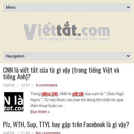
CNN là viết tắt của từ gì vậy (trong tiếng Việt và
tiếng Anh)?
VietTat
10:57
6 comments
Trong
tiếng Việt
, CNN là
viết tắt
của cụm từ " Chúc Ngủ
Ngon ". Từ này được các bạn trẻ dùng khi nhắn tin qua
điện thoại hoặc co...
Đọc thêm »
Plz, WTH, Sup, TTYL hay gặp trên Facebook là gì vậy?
VietTat
21:49
No comments