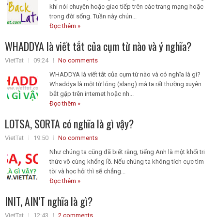
khi nói chuyện hoặc giao tiếp trên các trang mạng hoặc
trong đời sống. Tuần này chún...
Đọc thêm »
WHADDYA là viết tắt của cụm từ nào và ý nghĩa?
VietTat
09:24
No comments
WHADDYA là viết tắt của cụm từ nào và có nghĩa là gì?
Whaddya là một từ lóng (slang) mà ta rất thường xuyên
bắt gặp trên internet hoặc nh...
Đọc thêm »
LOTSA, SORTA có nghĩa là gì vậy?
VietTat
19:50
No comments
Như chúng ta cũng đã biết rằng, tiếng Anh là một khối tri
thức vô cùng khổng lồ. Nếu chúng ta không tích cực tìm
tòi và học hỏi thì sẽ chẳng...
Đọc thêm »
INIT, AIN’T nghĩa là gì?
VietTat
12:43
2 comments