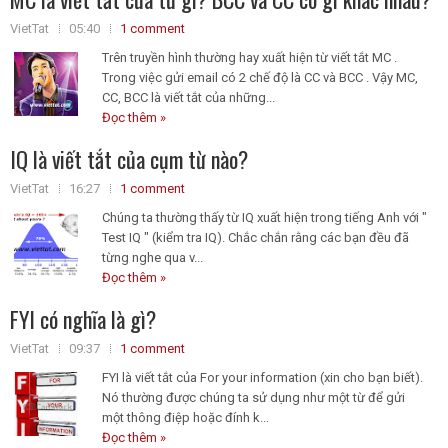
VietTat
05:40
1 comment
Trên truyền hình thường hay xuất hiện từ viết tắt MC .
Trong việc gửi email có 2 chế độ là CC và BCC . Vậy MC,
CC, BCC là viết tắt của những...
Đọc thêm »
IQ là viết tắt của cụm từ nào?
VietTat
16:27
1 comment
Chúng ta thường thấy từ IQ xuất hiện trong tiếng Anh với "
Test IQ " (kiểm tra IQ). Chắc chắn rằng các bạn đều đã
từng nghe qua v...
Đọc thêm »
FYI có nghĩa là gì?
VietTat
09:37
1 comment
FYI là viết tắt của For your information (xin cho bạn biết).
Nó thường được chúng ta sử dụng như một từ để gửi
một thông điệp hoặc đính k...
Đọc thêm »