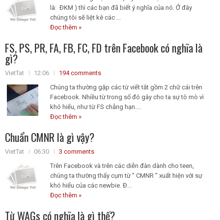
là: ĐKM ) thì các bạn đã biết ý nghĩa của nó. Ở đây
chúng tôi sẽ liệt kê các ...
Đọc thêm »
FS, PS, PR, FA, FB, FC, FD trên Facebook có nghĩa là
gì?
VietTat
12:06
194 comments
Chúng ta thường gặp các từ viết tắt gồm 2 chữ cái trên
Facebook. Nhiều từ trong số đó gây cho ta sự tò mò vì
khó hiểu, như từ FS chẳng hạn....
Đọc thêm »
Chuẩn CMNR là gì vậy?
VietTat
06:30
3 comments
Trên Facebook và trên các diễn đàn dành cho teen,
chúng ta thường thấy cụm từ " CMNR " xuất hiện với sự
khó hiểu của các newbie. Đ...
Đọc thêm »
Từ WAGs có nghĩa là gì thế?