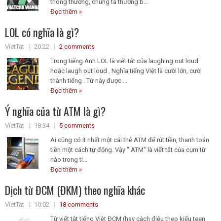
thông thường, chúng ta thường b...
Đọc thêm »
LOL có nghĩa là gì?
VietTat
20:22
2 comments
Trong tiếng Anh LOL là viết tắt của laughing out loud
hoặc laugh out loud . Nghĩa tiếng Việt là cười lớn, cười
thành tiếng . Từ này được ...
Đọc thêm »
Ý nghĩa của từ ATM là gì?
VietTat
18:34
5 comments
Ai cũng có ít nhất một cái thẻ ATM để rút tiền, thanh toán
tiền một cách tự động. Vậy " ATM" là viết tắt của cụm từ
nào trong ti...
Đọc thêm »
Dịch từ ĐCM (ĐKM) theo nghĩa khác
VietTat
10:02
18 comments
Từ viết tắt tiếng Việt ĐCM (hay cách điệu theo kiểu teen