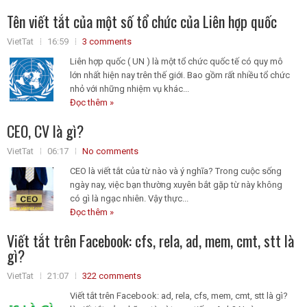
Tên viết tắt của một số tổ chức của Liên hợp quốc
VietTat
16:59
3 comments
Liên hợp quốc ( UN ) là một tổ chức quốc tế có quy mô
lớn nhất hiện nay trên thế giới. Bao gồm rất nhiều tổ chức
nhỏ với những nhiệm vụ khác...
Đọc thêm »
CEO, CV là gì?
VietTat
06:17
No comments
CEO là viết tắt của từ nào và ý nghĩa? Trong cuộc sống
ngày nay, việc bạn thường xuyên bắt gặp từ này không
có gì là ngạc nhiên. Vậy thực...
Đọc thêm »
Viết tắt trên Facebook: cfs, rela, ad, mem, cmt, stt là
gì?
VietTat
21:07
322 comments
Viết tắt trên Facebook: ad, rela, cfs, mem, cmt, stt là gì?