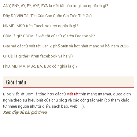
ANY, ENY, AY, EY, AYE, EYA là viết tắt của từ gì, có nghĩa là gì?
Đầy Đủ Viết Tắt Tên Của Các Quốc Gia Trên Thế Giới
NNMĐ, MSĐ trên Facebook có nghĩa là gì?
CĐM là gì? CCCM là viết tắt của từ gì trên Facebook?
Giải mã các từ viết tắt Gen Z phổ biến và hot nhất mạng xã hội năm 2026
QTQĐ là gì thế? (trên facebook và haivl)
PhD, MD, MA, MSc, BA, BSc có nghĩa là gì?
Giới thiệu
Blog
ViếtTắt.Com
là tổng hợp các từ
viết tắt
trên mạng internet, được dịch
nghĩa theo sự hiểu biết của chủ blog và các cộng tác viên (có tham khảo
từ nhiều nguồn như từ điển, sách báo, web, ...).
Xem đầy đủ bài giới thiệu