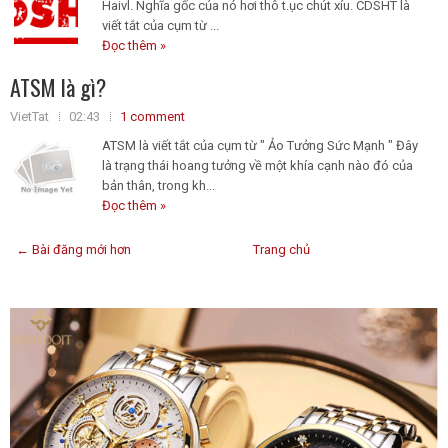
Haivl. Nghĩa gốc của nó hơi thô t.ục chút xíu. CDSHT là
viết tắt của cụm từ ...
Đọc thêm »
ATSM là gì?
VietTat
02:43
1 comment
ATSM là viết tắt của cụm từ " Ảo Tưởng Sức Mạnh " Đây
là trạng thái hoang tưởng về một khía cạnh nào đó của
bản thân, trong kh...
Đọc thêm »
← Bài đăng mới hơn
Trang chủ