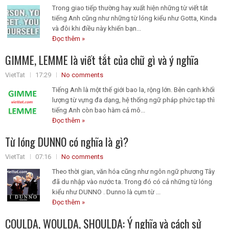
Trong giao tiếp thường hay xuất hiện những từ viết tắt
tiếng Anh cũng như những từ lóng kiểu như Gotta, Kinda
và đôi khi điều này khiến bạn...
Đọc thêm »
GIMME, LEMME là viết tắt của chữ gì và ý nghĩa
VietTat
17:29
No comments
Tiếng Anh là một thế giới bao la, rộng lớn. Bên cạnh khối
lượng từ vựng đa dạng, hệ thống ngữ pháp phức tạp thì
tiếng Anh còn bao hàm cả mô...
Đọc thêm »
Từ lóng DUNNO có nghĩa là gì?
VietTat
07:16
No comments
Theo thời gian, văn hóa cũng như ngôn ngữ phương Tây
đã du nhập vào nước ta. Trong đó có cả những từ lóng
kiểu như DUNNO . Dunno là cụm từ ...
Đọc thêm »
COULDA, WOULDA, SHOULDA: Ý nghĩa và cách sử