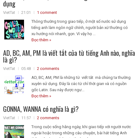
dụng
VietTat
21:01
1 comment
Thông thường trong giao tiếp, ở một số nước sử dụng
tiếng anh làm ngôn ngữ chính, người bản xứ thường có
xu hướng nói nhanh, gọn. Vì vậy họ ...
Đọc thêm »
AD, BC, AM, PM là viết tắt của từ tiếng Anh nào, nghĩa
là gì?
VietTat
05:48
2 comments
AD, BC, AM, PM là những từ viết tắt mà chúng ta thường
xuyên sử dụng. Đây là các từ chỉ thời gian và có nguồn
gốc Latin. Sau này được ngư...
Đọc thêm »
GONNA, WANNA có nghĩa là gì?
VietTat
11:57
2 comments
Trong cuộc sống hằng ngày, khi giao tiếp với người nước
ngoài hoặc trong những câu chuyện, bài hát tiếng Anh