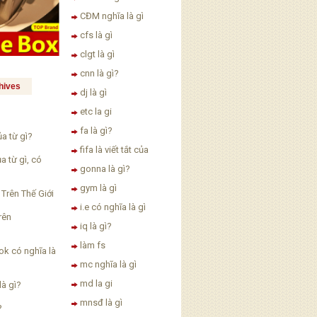
CĐM nghĩa là gì
cfs là gì
clgt là gì
cnn là gì?
hives
dj là gì
etc la gi
fa là gì?
ủa từ gì?
fifa là viết tắt của
ủa từ gì, có
gonna là gì?
gym là gì
 Trên Thế Giới
i.e có nghĩa là gì
rên
iq là gì?
làm fs
ok có nghĩa là
mc nghĩa là gì
md la gi
à gì?
mnsđ là gì
?