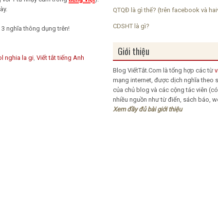
ày.
QTQĐ là gì thế? (trên facebook và hai
CDSHT là gì?
 3 nghĩa thông dụng trên!
Giới thiệu
ol nghia la gi
,
Viết tắt tiếng Anh
Blog
ViếtTắt.Com
là tổng hợp các từ
v
mạng internet, được dịch nghĩa theo s
của chủ blog và các cộng tác viên (c
nhiều nguồn như từ điển, sách báo, web
Xem đầy đủ bài giới thiệu