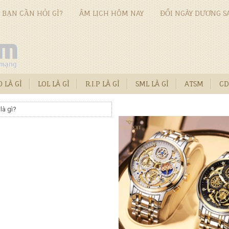
BẠN CẦN HỎI GÌ?
ÂM LỊCH HÔM NAY
ĐỔI NGÀY DƯƠNG S
 LÀ GÌ
LOL LÀ GÌ
R.I.P LÀ GÌ
SML LÀ GÌ
ATSM
CD
là gì?