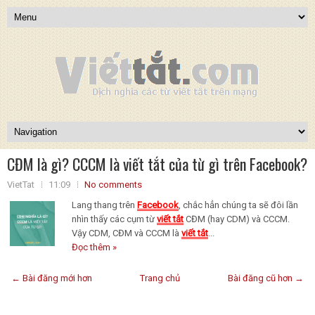
CĐM là gì? CCCM là viết tắt của từ gì trên Facebook?
VietTat
11:09
No comments
Lang thang trên
Facebook
, chắc hẳn chúng ta sẽ đôi lần
nhìn thấy các cụm từ
viết tắt
CĐM (hay CDM) và CCCM.
Vậy CDM, CĐM và CCCM là
viết tắt
...
Đọc thêm »
← Bài đăng mới hơn
Trang chủ
Bài đăng cũ hơn →