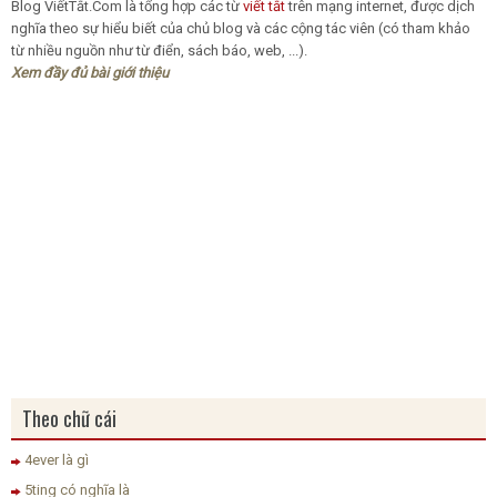
Blog
ViếtTắt.Com
là tổng hợp các từ
viết tắt
trên mạng internet, được dịch
nghĩa theo sự hiểu biết của chủ blog và các cộng tác viên (có tham khảo
từ nhiều nguồn như từ điển, sách báo, web, ...).
Xem đầy đủ bài giới thiệu
Theo chữ cái
4ever là gì
5ting có nghĩa là