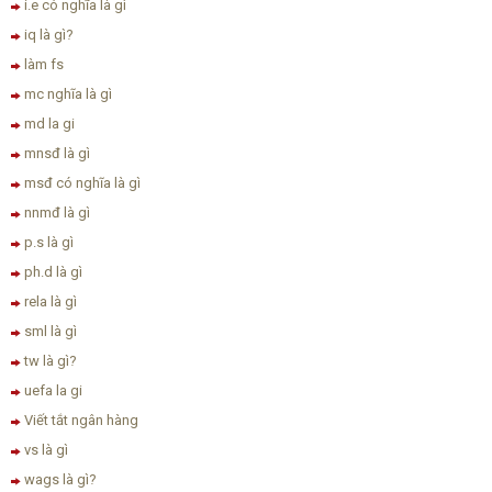
i.e có nghĩa là gì
iq là gì?
làm fs
mc nghĩa là gì
md la gi
mnsđ là gì
msđ có nghĩa là gì
nnmđ là gì
p.s là gì
ph.d là gì
rela là gì
sml là gì
tw là gì?
uefa la gi
Viết tắt ngân hàng
vs là gì
wags là gì?