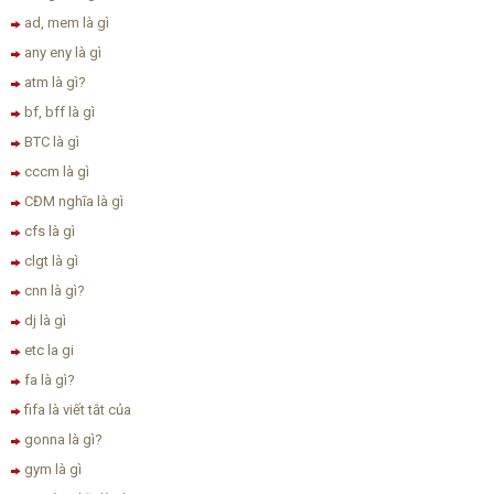
ad, mem là gì
any eny là gì
atm là gì?
bf, bff là gì
BTC là gì
cccm là gì
CĐM nghĩa là gì
cfs là gì
clgt là gì
cnn là gì?
dj là gì
etc la gi
fa là gì?
fifa là viết tắt của
gonna là gì?
gym là gì